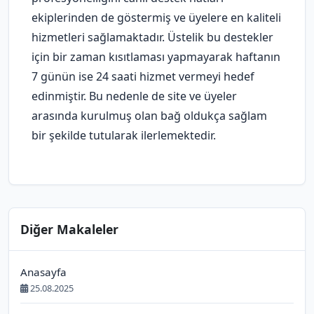
ekiplerinden de göstermiş ve üyelere en kaliteli
hizmetleri sağlamaktadır. Üstelik bu destekler
için bir zaman kısıtlaması yapmayarak haftanın
7 günün ise 24 saati hizmet vermeyi hedef
edinmiştir. Bu nedenle de site ve üyeler
arasında kurulmuş olan bağ oldukça sağlam
bir şekilde tutularak ilerlemektedir.
Diğer Makaleler
Anasayfa
25.08.2025