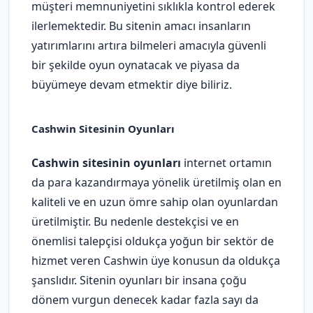
müşteri memnuniyetini sıklıkla kontrol ederek
ilerlemektedir. Bu sitenin amacı insanların
yatırımlarını artıra bilmeleri amacıyla güvenli
bir şekilde oyun oynatacak ve piyasa da
büyümeye devam etmektir diye biliriz.
Cashwin Sitesinin Oyunları
Cashwin sitesinin oyunları
internet ortamın
da para kazandırmaya yönelik üretilmiş olan en
kaliteli ve en uzun ömre sahip olan oyunlardan
üretilmiştir. Bu nedenle destekçisi ve en
önemlisi talepçisi oldukça yoğun bir sektör de
hizmet veren Cashwin üye konusun da oldukça
şanslıdır. Sitenin oyunları bir insana çoğu
dönem vurgun denecek kadar fazla sayı da