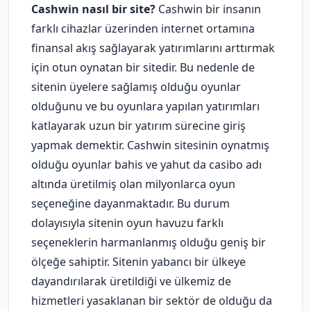
Cashwin nasıl bir site?
Cashwin bir insanın
farklı cihazlar üzerinden internet ortamına
finansal akış sağlayarak yatırımlarını arttırmak
için otun oynatan bir sitedir. Bu nedenle de
sitenin üyelere sağlamış olduğu oyunlar
olduğunu ve bu oyunlara yapılan yatırımları
katlayarak uzun bir yatırım sürecine giriş
yapmak demektir. Cashwin sitesinin oynatmış
olduğu oyunlar bahis ve yahut da casibo adı
altında üretilmiş olan milyonlarca oyun
seçeneğine dayanmaktadır. Bu durum
dolayısıyla sitenin oyun havuzu farklı
seçeneklerin harmanlanmış olduğu geniş bir
ölçeğe sahiptir. Sitenin yabancı bir ülkeye
dayandırılarak üretildiği ve ülkemiz de
hizmetleri yasaklanan bir sektör de olduğu da